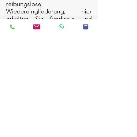
reibungslose
Wiedereingliederung, hier
erhalten Sie fundierte und
individuelle Unterstützung zum
Thema Bewegung.
Adipositas Zentrum, Klinikum
Leverkusen
:
Das Netzwerk
Adipositas Leverkusen richtet
sich an stark übergewichtige
Menschen aus Leverkusen und
Umgebung und bietet eine
strukturierte Behandlung mit
Ernährungsberatung,
Bewegungstherapie, ggf.
zusätzlich mit
psychotherapeutischer
Betreuung und einer
Adipositas-Operation.
Bei