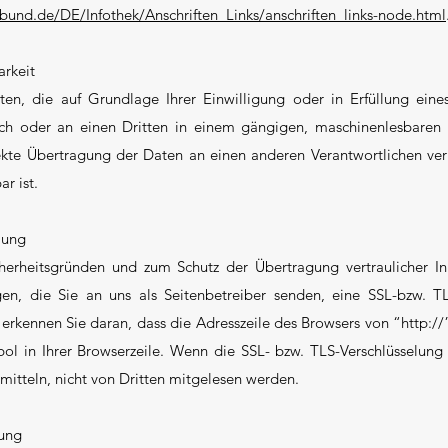
.bund.de/DE/Infothek/Anschriften_Links/anschriften_links-node.html
arkeit
en, die auf Grundlage Ihrer Einwilligung oder in Erfüllung eines
sich oder an einen Dritten in einem gängigen, maschinenlesbare
rekte Übertragung der Daten an einen anderen Verantwortlichen verl
r ist.
lung
cherheitsgründen und zum Schutz der Übertragung vertraulicher In
en, die Sie an uns als Seitenbetreiber senden, eine SSL-bzw. TL
 erkennen Sie daran, dass die Adresszeile des Browsers von “http://”
 in Ihrer Browserzeile. Wenn die SSL- bzw. TLS-Verschlüsselung a
mitteln, nicht von Dritten mitgelesen werden.
hung