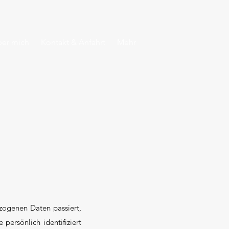
er mich
Kontakt & Anfahrt
Mehr
zogenen Daten passiert,
ersönlich identifiziert